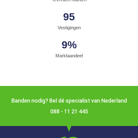
95
Vestigingen
9
%
Marktaandeel
Banden nodig? Bel dé specialist van Nederland
088 - 11 21 445