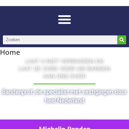
Home
LAAT U NIET VERRASSEN EN
LAAT DE ZORG VOOR UW BANDEN
AAN ONS OVER!
Bandenprof, de specialist met vestigingen door
heel Nederland